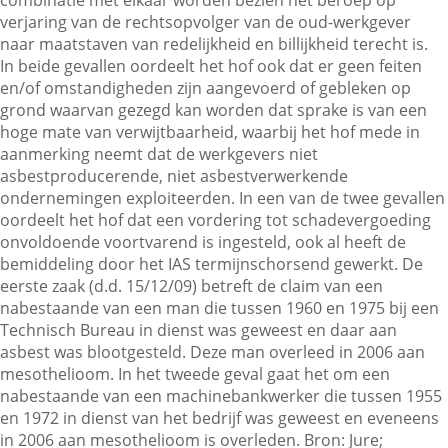
combinatie met elkaar worden bezien het beroep op
verjaring van de rechtsopvolger van de oud-werkgever
naar maatstaven van redelijkheid en billijkheid terecht is.
Contactgegevens
In beide gevallen oordeelt het hof ook dat er geen feiten
en/of omstandigheden zijn aangevoerd of gebleken op
grond waarvan gezegd kan worden dat sprake is van een
hoge mate van verwijtbaarheid, waarbij het hof mede in
Zoeken
aanmerking neemt dat de werkgevers niet
asbestproducerende, niet asbestverwerkende
ondernemingen exploiteerden. In een van de twee gevallen
oordeelt het hof dat een vordering tot schadevergoeding
onvoldoende voortvarend is ingesteld, ook al heeft de
bemiddeling door het IAS termijnschorsend gewerkt. De
eerste zaak (d.d. 15/12/09) betreft de claim van een
nabestaande van een man die tussen 1960 en 1975 bij een
Technisch Bureau in dienst was geweest en daar aan
asbest was blootgesteld. Deze man overleed in 2006 aan
mesothelioom. In het tweede geval gaat het om een
nabestaande van een machinebankwerker die tussen 1955
en 1972 in dienst van het bedrijf was geweest en eveneens
in 2006 aan mesothelioom is overleden. Bron: Jure;