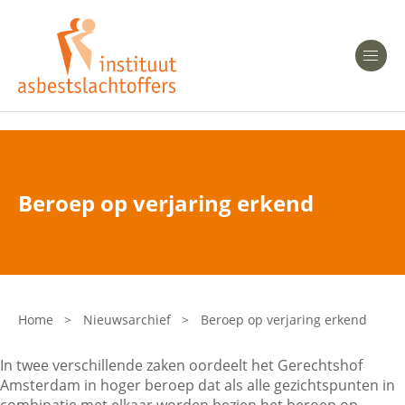
Heeft u Mesothelioom?
Men
Heeft u Asbestose?
Professionals
Beroep op verjaring erkend
Bent u arts?
Asbest en Gezondheid
Bent u werkgever of verzekeraar?
Laatste nieuws
Home
>
Nieuwsarchief
>
Beroep op verjaring erkend
Onze organisatie
In twee verschillende zaken oordeelt het Gerechtshof
Amsterdam in hoger beroep dat als alle gezichtspunten in
Veelgestelde vragen