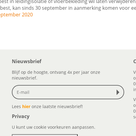
st in leidingisolatie of vloerbekleding wil laten verwijderen
asbest, kan sinds 30 september in aanmerking komen voor ee
september 2020
Nieuwsbrief
C
Blijf op de hoogte, ontvang 4x per jaar onze
V
nieuwsbrief.
o
0
i
V
o
Lees
hier
onze laatste nieuwsbrief!
0
Privacy
s
U kunt uw cookie voorkeuren aanpassen.