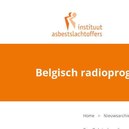
Belgisch radiopro
Home
>
Nieuwsarchi