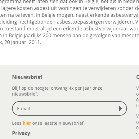
gramma heeft laten zien dat ook in Belgie, net als in Neder
s lagere kosten asbest uit woningen te verwijderen zonder d
ten na te leven. In Belgie mogen, naast erkende asbestverwi
pleiding hechtgebonden asbesttoepassingen verwijderen. V
 toestand moet altijd een erkende asbestverwijderaar wor
 in Belgie jaarlijks 200 mensen aan de gevolgen van mesot
k, 20 januari 2011.
Nieuwsbrief
C
Blijf op de hoogte, ontvang 4x per jaar onze
V
nieuwsbrief.
o
0
i
V
o
Lees
hier
onze laatste nieuwsbrief!
0
Privacy
s