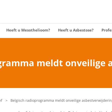
Heeft u Mesothelioom?
Heeft u Asbestose?
Profe
gramma meldt onveilige 
ef
>
Belgisch radioprogramma meldt onveilige asbestverwijderin