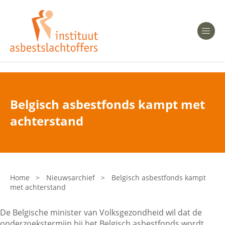
Heeft u Mesothelioom?
Men
Heeft u Asbestose?
Professionals
Belgisch asbestfonds kampt met
Bent u arts?
achterstand
Asbest en Gezondheid
Bent u werkgever of verzekeraar?
Laatste nieuws
Home
>
Nieuwsarchief
>
Belgisch asbestfonds kampt
met achterstand
Onze organisatie
De Belgische minister van Volksgezondheid wil dat de
Veelgestelde vragen
onderzoekstermijn bij het Belgisch asbestfonds wordt