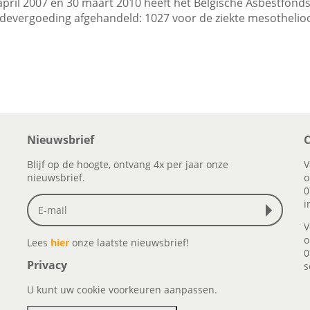
april 2007 en 30 maart 2010 heeft het Belgische Asbestfonds
devergoeding afgehandeld: 1027 voor de ziekte mesothelio
Nieuwsbrief
C
Blijf op de hoogte, ontvang 4x per jaar onze
V
nieuwsbrief.
o
0
i
V
o
Lees
hier
onze laatste nieuwsbrief!
0
Privacy
s
U kunt uw cookie voorkeuren aanpassen.