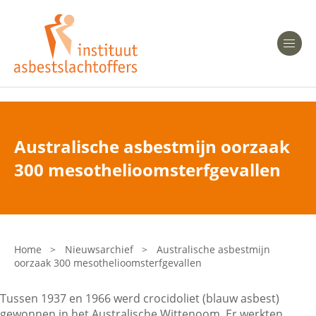
Heeft u Mesothelioom?
Men
Heeft u Asbestose?
Professionals
Australische asbestmijn oorzaak
Bent u arts?
300 mesothelioomsterfgevallen
Asbest en Gezondheid
Bent u werkgever of verzekeraar?
Laatste nieuws
Home
>
Nieuwsarchief
>
Australische asbestmijn
oorzaak 300 mesothelioomsterfgevallen
Onze organisatie
Tussen 1937 en 1966 werd crocidoliet (blauw asbest)
Veelgestelde vragen
gewonnen in het Australische Wittenoom. Er werkten