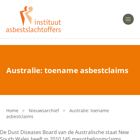
Heeft u Mesothelioom?
Men
Heeft u Asbestose?
Professionals
Australie: toename asbestclaims
Bent u arts?
Asbest en Gezondheid
Bent u werkgever of verzekeraar?
Laatste nieuws
Home
>
Nieuwsarchief
>
Australie: toename
asbestclaims
Onze organisatie
De Dust Diseases Board van de Australische staat New
Veelgestelde vragen
South Wales heeft in 2010 145 mesothelioomclaims