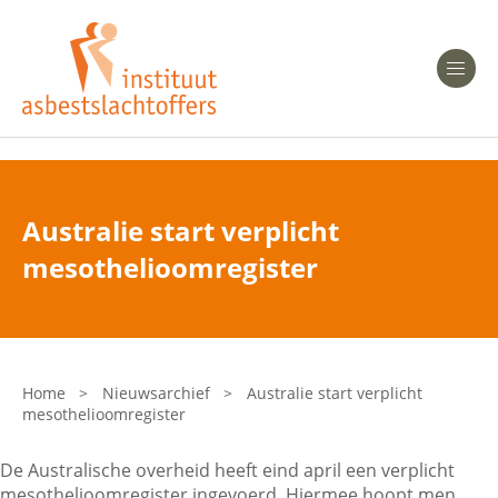
Heeft u Mesothelioom?
Men
Heeft u Asbestose?
Professionals
Australie start verplicht
Bent u arts?
mesothelioomregister
Asbest en Gezondheid
Bent u werkgever of verzekeraar?
Laatste nieuws
Home
>
Nieuwsarchief
>
Australie start verplicht
mesothelioomregister
Onze organisatie
De Australische overheid heeft eind april een verplicht
Veelgestelde vragen
mesothelioomregister ingevoerd. Hiermee hoopt men