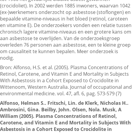
(crocidoliet). In 2002 werden 1885 inwoners, waarvan 1042
(ex-)werknemers onderzocht op asbestose (stoflongen) en
bepaalde vitamine-niveaus in het bloed (retinol, caroteen
Contactgegevens
en vitamine E). De onderzoekers vonden een relatie tussen
chronisch lagere vitamine-niveaus en een grotere kans om
aan asbestose te overlijden. Van de onderzoeksgroep
Zoeken
overleden 76 personen aan asbestose, een te kleine groep
om causaliteit te kunnen bepalen. Meer onderzoek is
nodig.
Bron: Alfonso, H.S. et al. (2005). Plasma Concentrations of
Retinol, Carotene, and Vitamin E and Mortality in Subjects
With Asbestosis in a Cohort Exposed to Crocidolite in
Wittenoom, Western Australia. Journal of occupational and
environmental medicine. vol. 47, afl. 6, pag. 573-579 (7)
Alfonso, Helman S.. Fritschi, Lin. de Klerk, Nicholas H..
Ambrosini, Gina. Beilby, John. Olsen, Nola. Musk, A
William (2005). Plasma Concentrations of Retinol,
Carotene, and Vitamin E and Mortality in Subjects With
Asbestosis in a Cohort Exposed to Crocidolite in