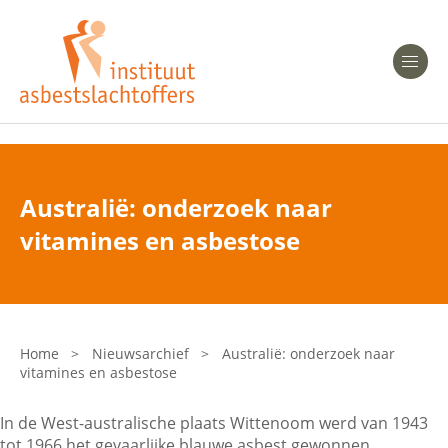
Heeft u Mesothelioom?
Men
Heeft u Asbestose?
Professionals
Australië: onderzoek naar
Bent u arts?
vitamines en asbestose
Asbest en Gezondheid
Bent u werkgever of verzekeraar?
Laatste nieuws
Home
>
Nieuwsarchief
>
Australië: onderzoek naar
vitamines en asbestose
Onze organisatie
In de West-australische plaats Wittenoom werd van 1943
Veelgestelde vragen
tot 1966 het gevaarlijke blauwe asbest gewonnen