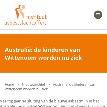
Heeft u Mesothelioom?
Men
Heeft u Asbestose?
Professionals
Australië: de kinderen van
Bent u arts?
Wittenoom worden nu ziek
Asbest en Gezondheid
Bent u werkgever of verzekeraar?
Laatste nieuws
Home
>
Nieuwsarchief
>
Australië: de kinderen van
Wittenoom worden nu ziek
Onze organisatie
Veertig jaar na sluiting van de blauwe asbestmijn in het
Veelgestelde vragen
Australische plaatsje Wittenoom, zijn nog steeds tragische