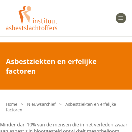
Heeft u Mesothelioom?
Men
Heeft u Asbestose?
Professionals
Asbestziekten en erfelijke
Bent u arts?
factoren
Asbest en Gezondheid
Bent u werkgever of verzekeraar?
Laatste nieuws
Home
>
Nieuwsarchief
>
Asbestziekten en erfelijke
factoren
Onze organisatie
Minder dan 10% van de mensen die in het verleden zwaar
Veelgestelde vragen
aan asbest zijn blootgesteld ontwikkelt mesothelioom.