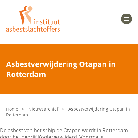
Heeft u Mesothelioom?
Men
Heeft u Asbestose?
Professionals
Asbestverwijdering Otapan in
Bent u arts?
Rotterdam
Asbest en Gezondheid
Bent u werkgever of verzekeraar?
Laatste nieuws
Home
>
Nieuwsarchief
>
Asbestverwijdering Otapan in
Rotterdam
Onze organisatie
De asbest van het schip de Otapan wordt in Rotterdam
Veelgestelde vragen
door het bedrijf Koole verwijderd. Voormalig