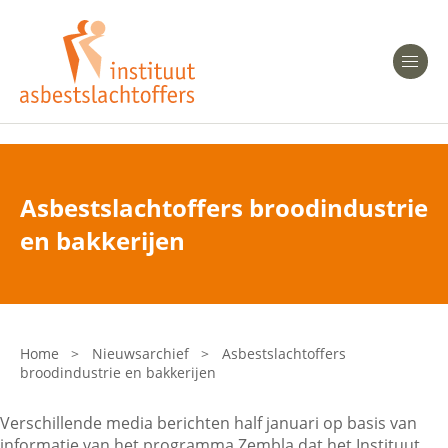
Heeft u Mesothelioom?
Men
Heeft u Asbestose?
Professionals
Asbestslachtoffers broodindustrie
Bent u arts?
en bakkerijen
Asbest en Gezondheid
Bent u werkgever of verzekeraar?
Laatste nieuws
Home
>
Nieuwsarchief
>
Asbestslachtoffers
broodindustrie en bakkerijen
Onze organisatie
Verschillende media berichten half januari op basis van
Veelgestelde vragen
informatie van het programma Zembla dat het Instituut