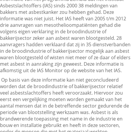
Asbestslachtoffers (IAS) sinds 2000 38 meldingen van
bakkers met asbestkanker zou hebben gehad. Deze
informatie was niet juist. Het IAS heeft van 2005 t/m 2012
Contactgegevens
drie aanvragen van mesothelioompatiënten gehad die
volgens eigen verklaring in de broodindustrie of
bakkerijsector zeker aan asbest waren blootgesteld. 28
Zoeken
aanvragers hadden verklaard dat zij in 35 dienstverbanden
in de broodindustrie of bakkerijsector mogelijk aan asbest
waren blootgesteld of wisten niet meer of ze daar of elders
met asbest in aanraking zijn geweest. Deze informatie is
afkomstig uit de IAS Monitor op de website van het IAS.
Op basis van deze informatie kan niet geconcludeerd
worden dat de broodindustrie of bakkerijsector relatief
veel asbestslachtoffers heeft veroorzaakt. Hiervoor zou
eerst een vergelijking moeten worden gemaakt van het
aantal mensen dat in de betreffende sector gedurende de
periode van blootstelling werkzaam was. Asbest is als
brandwerende toepassing met name in de industrie en
bouw en installatie gebruikt en heeft in deze sectoren,
onder de mensen die met het materiaal werkten,