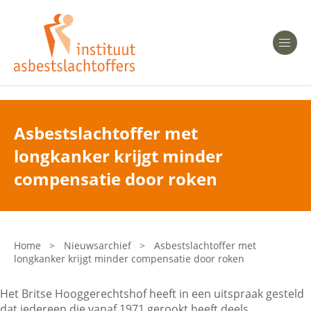
Heeft u Mesothelioom?
Men
Heeft u Asbestose?
Professionals
Asbestslachtoffer met
longkanker krijgt minder
Bent u arts?
Asbest en Gezondheid
compensatie door roken
Bent u werkgever of verzekeraar?
Laatste nieuws
Home
>
Nieuwsarchief
>
Asbestslachtoffer met
longkanker krijgt minder compensatie door roken
Onze organisatie
Het Britse Hooggerechtshof heeft in een uitspraak gesteld
Veelgestelde vragen
dat iedereen die vanaf 1971 gerookt heeft deels