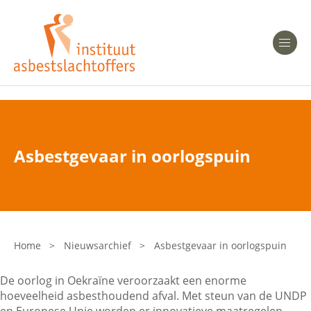
Heeft u Mesothelioom?
Men
Heeft u Asbestose?
Professionals
Asbestgevaar in oorlogspuin
Bent u arts?
Asbest en Gezondheid
Bent u werkgever of verzekeraar?
Laatste nieuws
Home
>
Nieuwsarchief
>
Asbestgevaar in oorlogspuin
Onze organisatie
De oorlog in Oekraïne veroorzaakt een enorme
hoeveelheid asbesthoudend afval. Met steun van de UNDP
Veelgestelde vragen