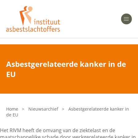
Heeft u Mesothelioom?
Men
Heeft u Asbestose?
Professionals
Asbestgerelateerde kanker in de
Bent u arts?
EU
Asbest en Gezondheid
Bent u werkgever of verzekeraar?
Laatste nieuws
Home
>
Nieuwsarchief
>
Asbestgerelateerde kanker in
de EU
Onze organisatie
Het RIVM heeft de omvang van de ziektelast en de
Veelgestelde vragen
maatschappelijke schade door werkgerelateerde kanker in