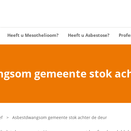
Heeft u Mesothelioom?
Heeft u Asbestose?
Profe
gsom gemeente stok ach
ef
>
Asbestdwangsom gemeente stok achter de deur