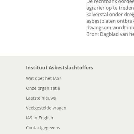
De rechtbank oordee
agrarier op te trede
kalverstal onder dre
asbestplaten ontbrak
dwangsom wordt inbaa
Bron: Dagblad van h
Instituut Asbestslachtoffers
Wat doet het IAS?
Onze organisatie
Laatste nieuws
Veelgestelde vragen
IAS in English
Contactgegevens