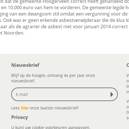
lt dat de gemeente Hoogerveen correct heeft gehandeld d
n en 10.000 euro van hem te vorderen. De gemeente legde he
iging van een dwangsom stil omdat een vergunning voor de 
. Ook was er geen erkende asbestverwijderaar die de klus k
r als de agrarier de asbest niet voor januari 2014 correct 
et Noorden.
Nieuwsbrief
C
Blijf op de hoogte, ontvang 4x per jaar onze
V
nieuwsbrief.
o
0
i
V
o
Lees
hier
onze laatste nieuwsbrief!
0
Privacy
s
U kunt uw cookie voorkeuren aanpassen.