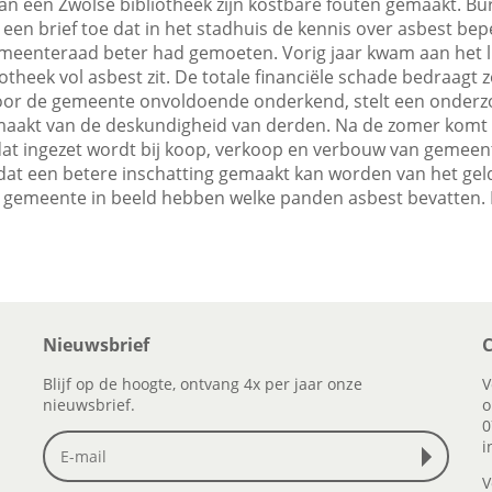
an een Zwolse bibliotheek zijn kostbare fouten gemaakt. B
een brief toe dat in het stadhuis de kennis over asbest bep
meenteraad beter had gemoeten. Vorig jaar kwam aan het l
iotheek vol asbest zit. De totale financiële schade bedraagt z
door de gemeente onvoldoende onderkend, stelt een onderz
emaakt van de deskundigheid van derden. Na de zomer kom
at ingezet wordt bij koop, verkoop en verbouw van gemeente
at een betere inschatting gemaakt kan worden van het geld 
 de gemeente in beeld hebben welke panden asbest bevatten.
Nieuwsbrief
C
Blijf op de hoogte, ontvang 4x per jaar onze
V
nieuwsbrief.
o
0
i
V