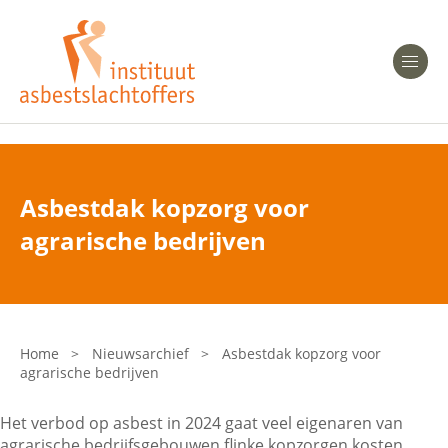
Heeft u Mesothelioom?
Men
Heeft u Asbestose?
Professionals
Asbestdak kopzorg voor
Bent u arts?
agrarische bedrijven
Asbest en Gezondheid
Bent u werkgever of verzekeraar?
Laatste nieuws
Home
>
Nieuwsarchief
>
Asbestdak kopzorg voor
agrarische bedrijven
Onze organisatie
Het verbod op asbest in 2024 gaat veel eigenaren van
Veelgestelde vragen
agrarische bedrijfsgebouwen flinke kopzorgen kosten.