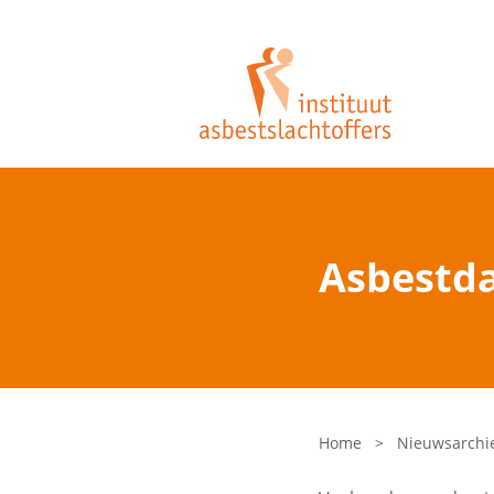
Asbestda
Home
>
Nieuwsarchi