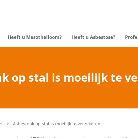
Heeft u Mesothelioom?
Heeft u Asbestose?
Profe
k op stal is moeilijk te v
ef
>
Asbestdak op stal is moeilijk te verzekeren