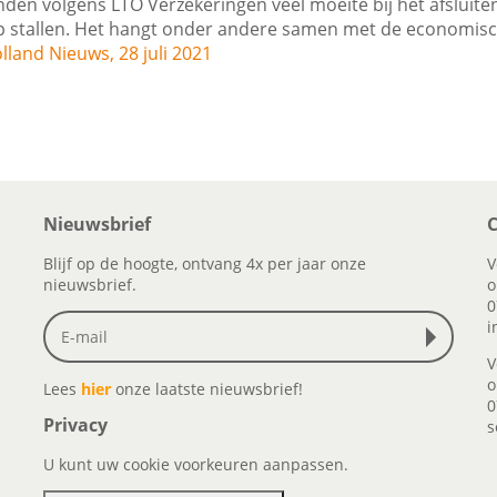
en volgens LTO Verzekeringen veel moeite bij het afsluite
p stallen. Het hangt onder andere samen met de economis
lland Nieuws, 28 juli 2021
Nieuwsbrief
C
Blijf op de hoogte, ontvang 4x per jaar onze
V
nieuwsbrief.
o
0
i
V
o
Lees
hier
onze laatste nieuwsbrief!
0
Privacy
s
U kunt uw cookie voorkeuren aanpassen.