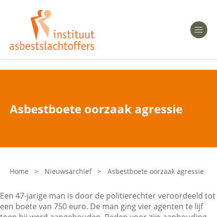
Heeft u Mesothelioom?
Men
Heeft u Asbestose?
Professionals
Asbestboete oorzaak agressie
Bent u arts?
Asbest en Gezondheid
Bent u werkgever of verzekeraar?
Laatste nieuws
Home
>
Nieuwsarchief
>
Asbestboete oorzaak agressie
Onze organisatie
Een 47-jarige man is door de politierechter veroordeeld tot
een boete van 750 euro. De man ging vier agenten te lijf
Veelgestelde vragen