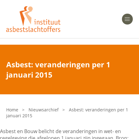
Heeft u Mesothelioom?
Men
Heeft u Asbestose?
Professionals
Asbest: veranderingen per 1
Bent u arts?
januari 2015
Asbest en Gezondheid
Bent u werkgever of verzekeraar?
Laatste nieuws
Home
>
Nieuwsarchief
>
Asbest: veranderingen per 1
januari 2015
Onze organisatie
Asbest en Bouw belicht de veranderingen in wet- en
Veelgestelde vragen
regelgeving die afgelopen 1 januari zijn ingegaan. Bron: