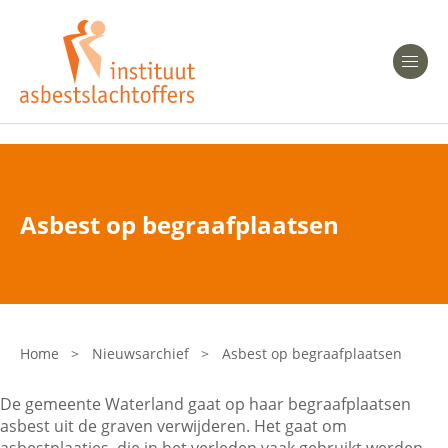
Heeft u Mesothelioom?
Men
Heeft u Asbestose?
Professionals
Asbest op begraafplaatsen
Bent u arts?
Asbest en Gezondheid
Bent u werkgever of verzekeraar?
Laatste nieuws
Home
>
Nieuwsarchief
>
Asbest op begraafplaatsen
Onze organisatie
De gemeente Waterland gaat op haar begraafplaatsen
asbest uit de graven verwijderen. Het gaat om
Veelgestelde vragen