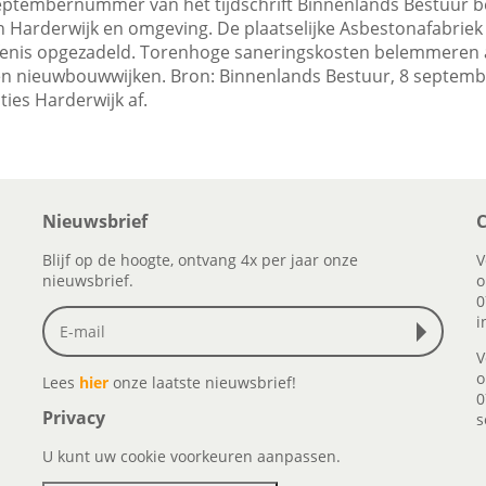
-septembernummer van het tijdschrift Binnenlands Bestuur be
in Harderwijk en omgeving. De plaatselijke Asbestonafabrie
fenis opgezadeld. Torenhoge saneringskosten belemmeren 
n nieuwbouwwijken. Bron: Binnenlands Bestuur, 8 september 
ies Harderwijk af.
Nieuwsbrief
C
Blijf op de hoogte, ontvang 4x per jaar onze
V
nieuwsbrief.
o
0
i
V
o
Lees
hier
onze laatste nieuwsbrief!
0
Privacy
s
U kunt uw cookie voorkeuren aanpassen.