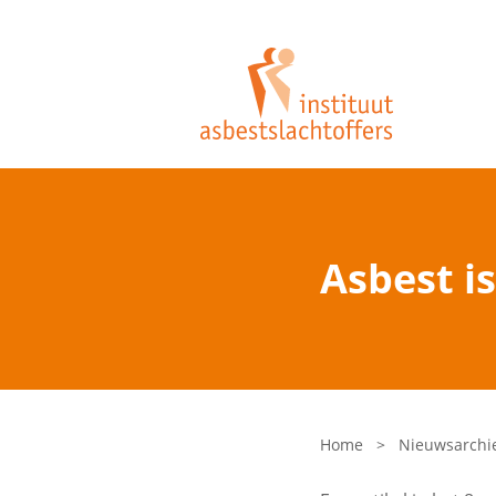
Asbest i
Home
>
Nieuwsarchi