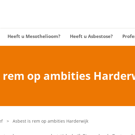
Heeft u Mesothelioom?
Heeft u Asbestose?
Profe
s rem op ambities Harder
ef
>
Asbest is rem op ambities Harderwijk