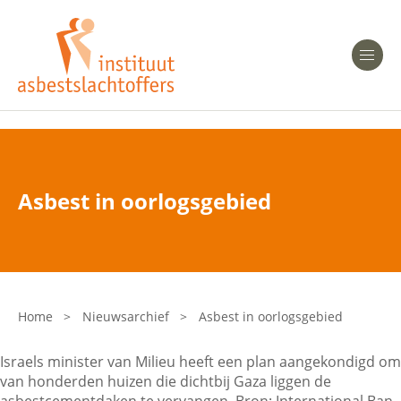
Heeft u Mesothelioom?
Men
Heeft u Asbestose?
Professionals
Asbest in oorlogsgebied
Bent u arts?
Asbest en Gezondheid
Bent u werkgever of verzekeraar?
Laatste nieuws
Home
>
Nieuwsarchief
>
Asbest in oorlogsgebied
Onze organisatie
Israels minister van Milieu heeft een plan aangekondigd om
van honderden huizen die dichtbij Gaza liggen de
Veelgestelde vragen