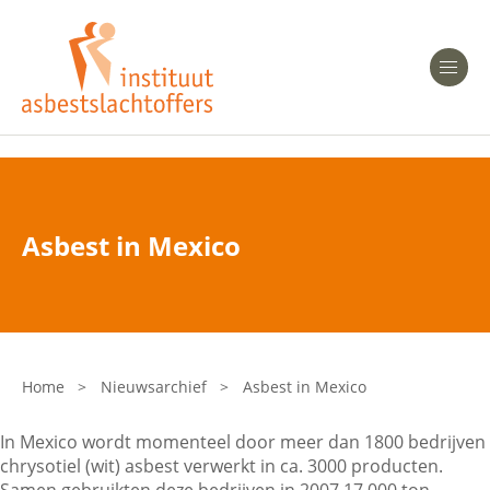
Heeft u Mesothelioom?
Men
Heeft u Asbestose?
Professionals
Asbest in Mexico
Bent u arts?
Asbest en Gezondheid
Bent u werkgever of verzekeraar?
Laatste nieuws
Home
>
Nieuwsarchief
>
Asbest in Mexico
Onze organisatie
In Mexico wordt momenteel door meer dan 1800 bedrijven
chrysotiel (wit) asbest verwerkt in ca. 3000 producten.
Veelgestelde vragen