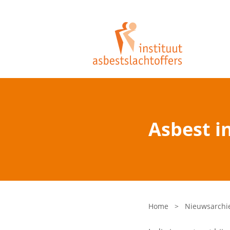
Asbest i
Home
>
Nieuwsarchi