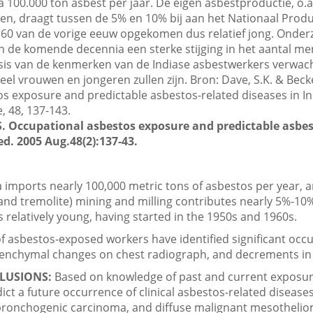
a 100.000 ton asbest per jaar. De eigen asbestproductie, o.a
n, draagt tussen de 5% en 10% bij aan het Nationaal Produc
n 60 van de vorige eeuw opgekomen dus relatief jong. Onde
n de komende decennia een sterke stijging in het aantal m
sis van de kenmerken van de Indiase asbestwerkers verwach
veel vrouwen en jongeren zullen zijn. Bron: Dave, S.K. & Becke
s exposure and predictable asbestos-related diseases in In
, 48, 137-143.
. Occupational asbestos exposure and predictable asbes
ed. 2005 Aug.48(2):137-43.
 imports nearly 100,000 metric tons of asbestos per year, a
and tremolite) mining and milling contributes nearly 5%-10% 
s relatively young, having started in the 1950s and 1960s.
f asbestos-exposed workers have identified significant occ
renchymal changes on chest radiograph, and decrements in 
LUSIONS:
Based on knowledge of past and current exposur
ict a future occurrence of clinical asbestos-related disease
bronchogenic carcinoma, and diffuse malignant mesothelio