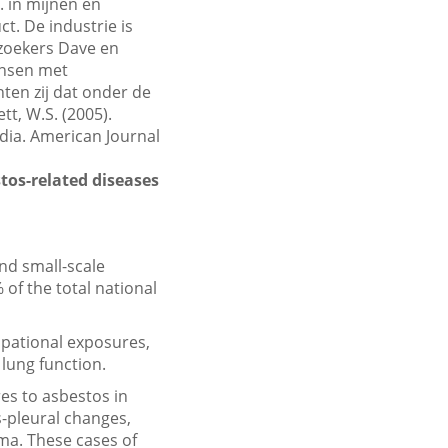
. in mijnen en
t. De industrie is
rzoekers Dave en
ensen met
ten zij dat onder de
tt, W.S. (2005).
dia. American Journal
tos-related diseases
nd small-scale
of the total national
upational exposures,
lung function.
es to asbestos in
s-pleural changes,
ma. These cases of