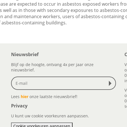
ease are expected to occur in asbestos exposed workers from
 well as in those with secondary exposures to asbestos-con
on and maintenance workers, users of asbestos-containing
 asbestos-containing buildings.
Nieuwsbrief
C
Blijf op de hoogte, ontvang 4x per jaar onze
V
nieuwsbrief.
o
0
i
V
o
Lees
hier
onze laatste nieuwsbrief!
0
Privacy
s
U kunt uw cookie voorkeuren aanpassen.
Cookie voorkeuren aanpassen