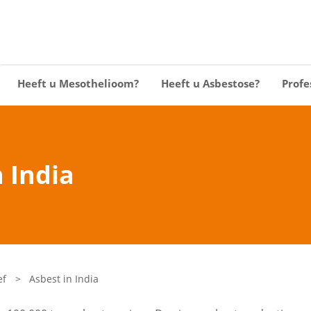
Heeft u Mesothelioom?
Heeft u Asbestose?
Profe
n India
ef
>
Asbest in India