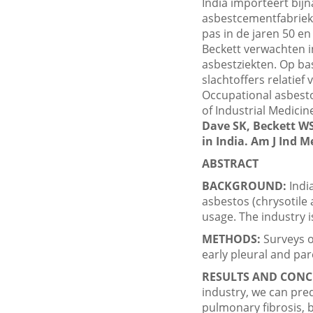
India importeert bijn
asbestcementfabrieke
pas in de jaren 50 e
Beckett verwachten i
asbestziekten. Op ba
slachtoffers relatief 
Occupational asbesto
of Industrial Medicine
Dave SK, Beckett WS
in India. Am J Ind M
ABSTRACT
BACKGROUND:
India
asbestos (chrysotile 
usage. The industry i
METHODS:
Surveys o
early pleural and pa
RESULTS AND CONC
industry, we can pred
pulmonary fibrosis, 