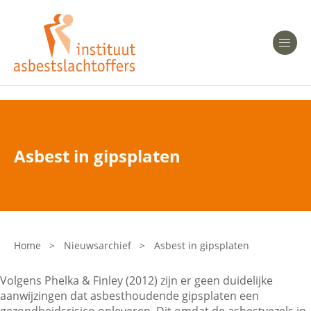
Heeft u Mesothelioom?
Men
Heeft u Asbestose?
Professionals
Asbest in gipsplaten
Bent u arts?
Asbest en Gezondheid
Bent u werkgever of verzekeraar?
Laatste nieuws
Home
>
Nieuwsarchief
>
Asbest in gipsplaten
Onze organisatie
Volgens Phelka & Finley (2012) zijn er geen duidelijke
aanwijzingen dat asbesthoudende gipsplaten een
Veelgestelde vragen