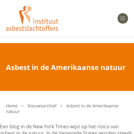
Heeft u Mesothelioom?
Men
Heeft u Asbestose?
Professionals
Asbest in de Amerikaanse natuur
Bent u arts?
Asbest en Gezondheid
Bent u werkgever of verzekeraar?
Laatste nieuws
Home
>
Nieuwsarchief
>
Asbest in de Amerikaanse
natuur
Onze organisatie
Een blog in de New York Times wijst op het risico van
Veelgestelde vragen
asbest in de natuur. In de Verenigde Staten worden steeds