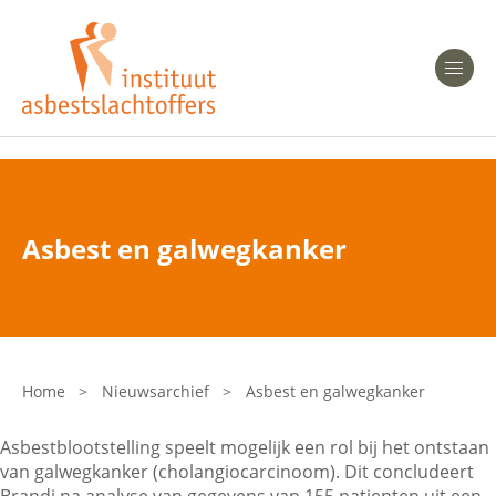
Heeft u Mesothelioom?
Men
Heeft u Asbestose?
Professionals
Asbest en galwegkanker
Bent u arts?
Asbest en Gezondheid
Bent u werkgever of verzekeraar?
Laatste nieuws
Home
>
Nieuwsarchief
>
Asbest en galwegkanker
Onze organisatie
Asbestblootstelling speelt mogelijk een rol bij het ontstaan
van galwegkanker (cholangiocarcinoom). Dit concludeert
Veelgestelde vragen