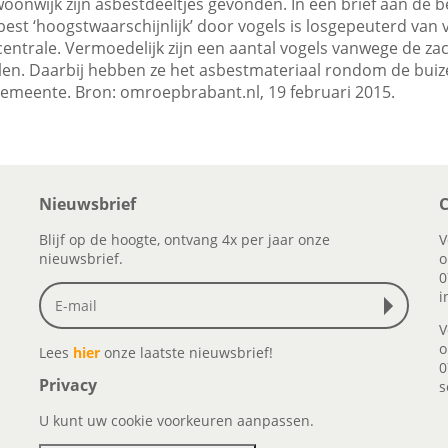
oonwijk zijn asbestdeeltjes gevonden. In een brief aan de b
est ‘hoogstwaarschijnlijk’ door vogels is losgepeuterd va
centrale. Vermoedelijk zijn een aantal vogels vanwege de za
en. Daarbij hebben ze het asbestmateriaal rondom de buiz
gemeente. Bron: omroepbrabant.nl, 19 februari 2015.
Nieuwsbrief
C
Blijf op de hoogte, ontvang 4x per jaar onze
V
nieuwsbrief.
o
0
i
V
o
Lees
hier
onze laatste nieuwsbrief!
0
Privacy
s
U kunt uw cookie voorkeuren aanpassen.