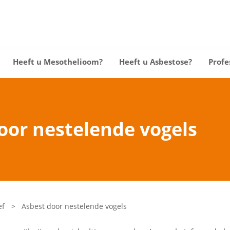
Heeft u Mesothelioom?
Heeft u Asbestose?
Profe
oor nestelende vogels
ef
>
Asbest door nestelende vogels