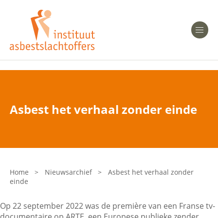
Heeft u Mesothelioom?
Men
Heeft u Asbestose?
Professionals
Asbest het verhaal zonder einde
Bent u arts?
Asbest en Gezondheid
Bent u werkgever of verzekeraar?
Laatste nieuws
Home
>
Nieuwsarchief
>
Asbest het verhaal zonder
einde
Onze organisatie
Op 22 september 2022 was de première van een Franse tv-
Veelgestelde vragen
documentaire op ARTE, een Europese publieke zender