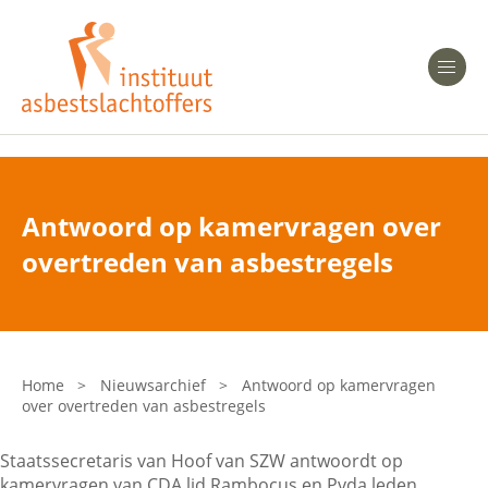
Heeft u Mesothelioom?
Men
Heeft u Asbestose?
Professionals
Antwoord op kamervragen over
Bent u arts?
overtreden van asbestregels
Asbest en Gezondheid
Bent u werkgever of verzekeraar?
Laatste nieuws
Home
>
Nieuwsarchief
>
Antwoord op kamervragen
over overtreden van asbestregels
Onze organisatie
Staatssecretaris van Hoof van SZW antwoordt op
Veelgestelde vragen
kamervragen van CDA lid Rambocus en Pvda leden