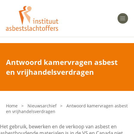
Heeft u Mesothelioom?
Men
Heeft u Asbestose?
Professionals
Antwoord kamervragen asbest
Bent u arts?
en vrijhandelsverdragen
Asbest en Gezondheid
Bent u werkgever of verzekeraar?
Laatste nieuws
Home
>
Nieuwsarchief
>
Antwoord kamervragen asbest
en vrijhandelsverdragen
Onze organisatie
Het gebruik, bewerken en de verkoop van asbest en
Veelgestelde vragen
asbesthoudende materialen is in de VS en Canada niet