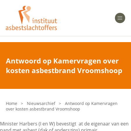
Heeft u Mesothelioom?
Men
Heeft u Asbestose?
Professionals
Antwoord op Kamervragen over
Bent u arts?
kosten asbestbrand Vroomshoop
Asbest en Gezondheid
Bent u werkgever of verzekeraar?
Laatste nieuws
Home
>
Nieuwsarchief
>
Antwoord op Kamervragen
over kosten asbestbrand Vroomshoop
Onze organisatie
Minister Harbers (I en W) bevestigt at de eigenaar van een
Veelgestelde vragen
pand met asbest (dak of anderszins) primair