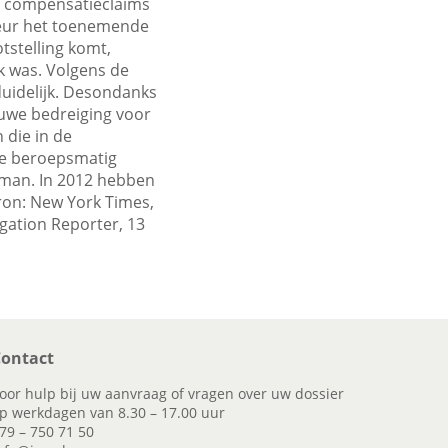
in compensatieclaims
uteur het toenemende
tstelling komt,
k was. Volgens de
duidelijk. Desondanks
euwe bedreiging voor
 die in de
ie beroepsmatig
rman. In 2012 hebben
ron: New York Times,
gation Reporter, 13
ontact
oor hulp bij uw aanvraag of vragen over uw dossier
p werkdagen van 8.30 – 17.00 uur
79 – 750 71 50