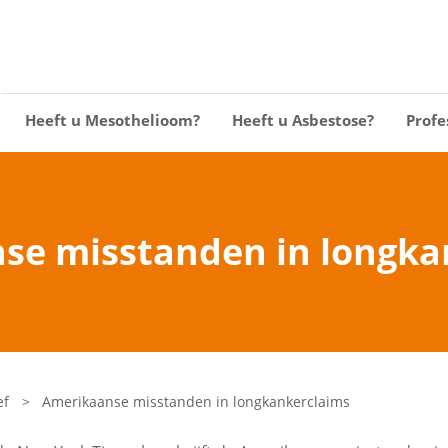
Heeft u Mesothelioom?
Heeft u Asbestose?
Profe
se misstanden in longka
ef
>
Amerikaanse misstanden in longkankerclaims