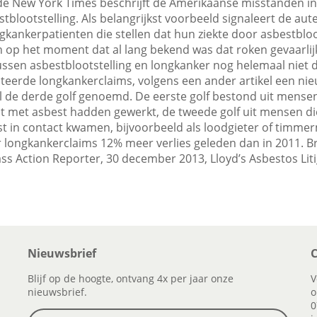
n de New York Times beschrijft de Amerikaanse misstanden 
stblootstelling. Als belangrijkst voorbeeld signaleert de a
gkankerpatienten die stellen dat hun ziekte door asbestbloo
en op het moment dat al lang bekend was dat roken gevaarlij
tussen asbestblootstelling en longkanker nog helemaal niet 
eerde longkankerclaims, volgens een ander artikel een ni
l de derde golf genoemd. De eerste golf bestond uit mensen
ct met asbest hadden gewerkt, de tweede golf uit mensen d
t in contact kwamen, bijvoorbeeld als loodgieter of timme
 longkankerclaims 12% meer verlies geleden dan in 2011. B
ss Action Reporter, 30 december 2013, Lloyd’s Asbestos Liti
Nieuwsbrief
C
Blijf op de hoogte, ontvang 4x per jaar onze
V
nieuwsbrief.
o
0