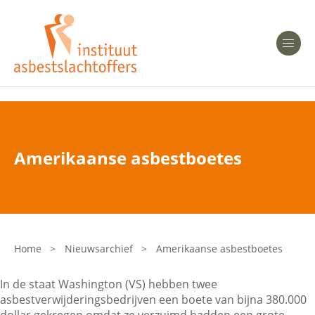
Heeft u Mesothelioom?
Men
Heeft u Asbestose?
Professionals
Amerikaanse asbestboetes
Bent u arts?
Asbest en Gezondheid
Bent u werkgever of verzekeraar?
Laatste nieuws
Home
>
Nieuwsarchief
>
Amerikaanse asbestboetes
Onze organisatie
In de staat Washington (VS) hebben twee
asbestverwijderingsbedrijven een boete van bijna 380.000
Veelgestelde vragen