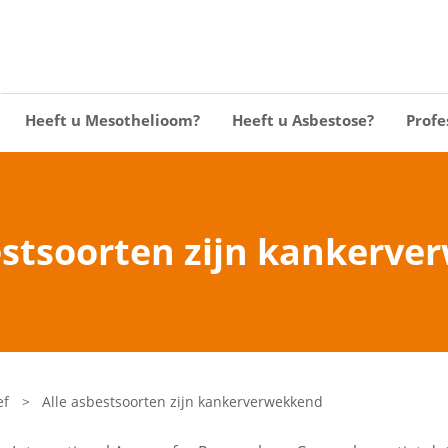
Heeft u Mesothelioom?
Heeft u Asbestose?
Profe
estsoorten zijn kankerv
ef
>
Alle asbestsoorten zijn kankerverwekkend