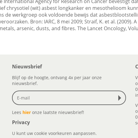
 International Agency for Research on Cancer bevestigt da
ief chrysotiel (wit) asbest longkanker en mesothelioom kun
ens de werkgroep ook voldoende bewijs dat asbestblootstel
eroorzaken. Bron: IARC, 8 mei 2009; Straif, K. et al. (2009).
metals, arsenic, dusts, and fibres. The Lancet Oncology, Vol
Nieuwsbrief
C
Blijf op de hoogte, ontvang 4x per jaar onze
V
nieuwsbrief.
o
0
i
V
o
Lees
hier
onze laatste nieuwsbrief!
0
Privacy
s
U kunt uw cookie voorkeuren aanpassen.