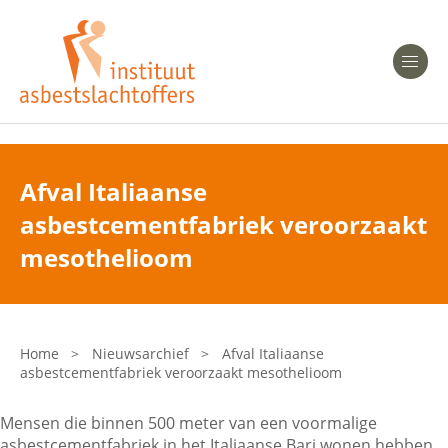
Heeft u Mesothelioom?
Men
Heeft u Asbestose?
Professionals
Afval Italiaanse
asbestcementfabriek veroorzaakt
Bent u arts?
Asbest en Gezondheid
mesothelioom
Bent u werkgever of verzekeraar?
Laatste nieuws
Home
>
Nieuwsarchief
>
Afval Italiaanse
asbestcementfabriek veroorzaakt mesothelioom
Onze organisatie
Mensen die binnen 500 meter van een voormalige
Veelgestelde vragen
asbestcementfabriek in het Italiaanse Bari wonen hebben