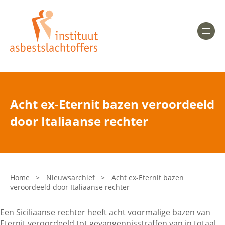
Heeft u Mesothelioom?
Men
Heeft u Asbestose?
Professionals
Acht ex-Eternit bazen veroordeeld
Bent u arts?
door Italiaanse rechter
Asbest en Gezondheid
Bent u werkgever of verzekeraar?
Laatste nieuws
Home
>
Nieuwsarchief
>
Acht ex-Eternit bazen
veroordeeld door Italiaanse rechter
Onze organisatie
Een Siciliaanse rechter heeft acht voormalige bazen van
Veelgestelde vragen
Eternit veroordeeld tot gevangennisstraffen van in totaal