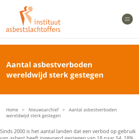
Heeft u Mesothelioom?
Men
Heeft u Asbestose?
Professionals
Aantal asbestverboden
Bent u arts?
wereldwijd sterk gestegen
Asbest en Gezondheid
Bent u werkgever of verzekeraar?
Laatste nieuws
Home
>
Nieuwsarchief
>
Aantal asbestverboden
wereldwijd sterk gestegen
Onze organisatie
Sinds 2000 is het aantal landen dat een verbod op gebruik
Veelgestelde vragen
van asbest heeft ingevoerd gestegen van 18 naar 54. 18%