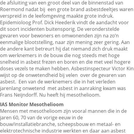
de afsluiting van een groot deel van de binnenstad van
Roermond nadat bij een grote brand asbestdeeltjes waren
verspreid in de leefomgeving maakte grote indruk.
Epidemioloog Prof. Dick Heederik vindt de aandacht voor
dit soort incidenten buitensporig. De veronderstelde
gevaren voor bewoners en omwonenden zijn na zo’n
eenmalige blootstelling, naar zijn mening zeer gering. Aan
de andere kant betreurt hij dat niemand zich druk maakt
om werknemers in de bouw die nog steeds met hoge
snelheid in asbest frezen en boren en die met veel hogere
doses vezels te maken hebben. Asbestinspecteur Victor Kin
wijst op de onwetendheid bij velen over de gevaren van
asbest. Een van de werknemers die in het verleden
jarenlang onwetend met asbest in aanraking kwam was
Frans Neijndorff. Nu heeft hij mesothelioom.
IAS Monitor Mesothelioom
Mensen met mesothelioom zijn vooral mannen die in de
jaren 60, 70 van de vorige eeuw in de
bouw/installatiebranche, scheepsbouw en metaal- en
elektrotechnische industrie werkten en daar aan asbest