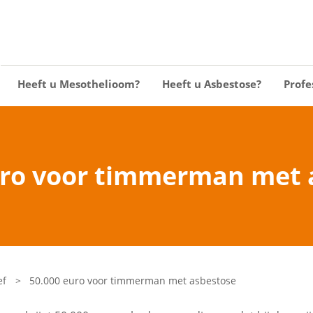
Heeft u Mesothelioom?
Heeft u Asbestose?
Profe
uro voor timmerman met 
ef
>
50.000 euro voor timmerman met asbestose