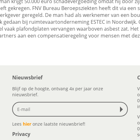
man krijgt 50.000 euro schadevergoeding omdat hij door zi
eeft gekregen. FNV Bureau Beroepsziekten heeft dit via een 
erkgever geregeld. De man had als werknemer van een bouwb
 gedaan bij ruimtevaartonderneming ESTEC in Noordwijk.
el vaak plafondplaten vervangen waarboven asbest zat. He
rtners aan een compensatieregeling voor mensen met deze 
Nieuwsbrief
C
Blijf op de hoogte, ontvang 4x per jaar onze
V
nieuwsbrief.
o
0
i
V
o
Lees
hier
onze laatste nieuwsbrief!
0
Privacy
s