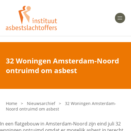
Heeft u Mesothelioom?
Men
Heeft u Asbestose?
Professionals
32 Woningen Amsterdam-Noord
Bent u arts?
ontruimd om asbest
Asbest en Gezondheid
Bent u werkgever of verzekeraar?
Laatste nieuws
Home
>
Nieuwsarchief
>
32 Woningen Amsterdam-
Noord ontruimd om asbest
Onze organisatie
In een flatgebouw in Amsterdam-Noord zijn eind juli 32
Veelgestelde vragen
woningen ontruimd omdat er mogelijk asbest in terecht