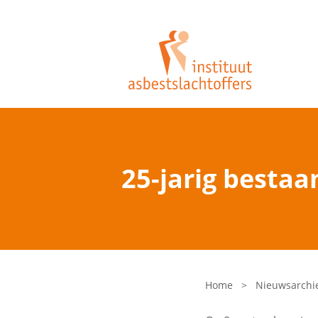
25-jarig besta
Home
>
Nieuwsarchi