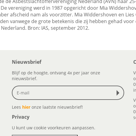
e de Asbestslachtoffervereniging Nederland (AVN) haar 25-
 De vereniging werd in 1987 opgericht door Mia Widdersho
ber afscheid nam als voorzitter. Mia Widdershoven en Lies
iden vanwege de grote betekenis die zij hebben gehad voor
n Nederland. Bron: IAS, september 2012.
Nieuwsbrief
C
Blijf op de hoogte, ontvang 4x per jaar onze
V
nieuwsbrief.
o
0
i
V
o
Lees
hier
onze laatste nieuwsbrief!
0
Privacy
s
U kunt uw cookie voorkeuren aanpassen.