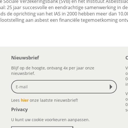
de Sociale Verzekeringsbank (SVB) en het Instituut Asbestslacht
aal: 25 jaar succesvolle en eendrachtige samenwerking in de
nds de oprichting van het IAS in 2000 hebben meer dan 10.0
lootstelling aan asbest een financiële tegemoetkoming on
Nieuwsbrief
C
Blijf op de hoogte, ontvang 4x per jaar onze
V
nieuwsbrief.
o
0
i
V
o
Lees
hier
onze laatste nieuwsbrief!
0
Privacy
s
U kunt uw cookie voorkeuren aanpassen.