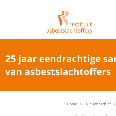
25 jaar eendrachtige s
van asbestslachtoffers
Home
>
Nieuwsarchief
>