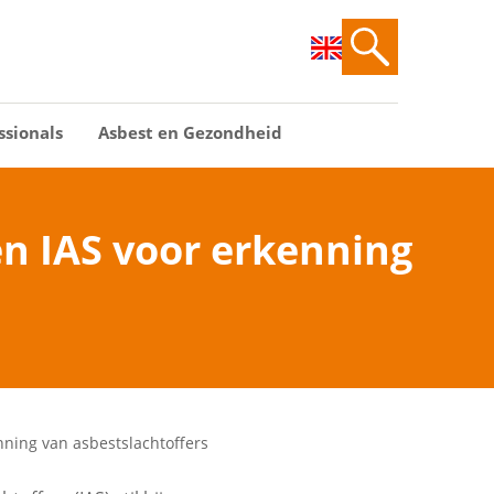
ssionals
Asbest en Gezondheid
n IAS voor erkenning
ning van asbestslachtoffers