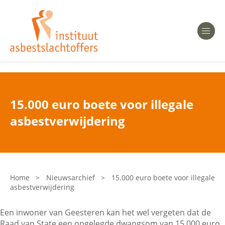
Heeft u Mesothelioom?
Men
Heeft u Asbestose?
Professionals
15.000 euro boete voor illegale
Bent u arts?
asbestverwijdering
Asbest en Gezondheid
Bent u werkgever of verzekeraar?
Laatste nieuws
Home
>
Nieuwsarchief
>
15.000 euro boete voor illegale
asbestverwijdering
Onze organisatie
Een inwoner van Geesteren kan het wel vergeten dat de
Veelgestelde vragen
Raad van State een opgelegde dwangsom van 15.000 euro