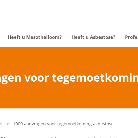
Heeft u Mesothelioom?
Heeft u Asbestose?
Profe
agen voor tegemoetkomin
ef
>
1000 aanvragen voor tegemoetkoming asbestose
ste