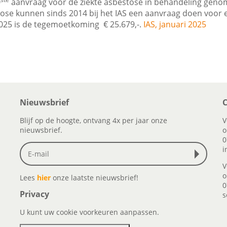
0
aanvraag voor de ziekte asbestose in behandeling gen
tose kunnen sinds 2014 bij het IAS een aanvraag doen voo
2025 is de tegemoetkoming € 25.679,-.
IAS, januari 2025
Nieuwsbrief
C
Blijf op de hoogte, ontvang 4x per jaar onze
V
nieuwsbrief.
o
0
i
V
o
Lees
hier
onze laatste nieuwsbrief!
0
Privacy
s
U kunt uw cookie voorkeuren aanpassen.