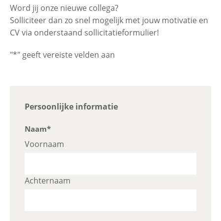
Word jij onze nieuwe collega?
Solliciteer dan zo snel mogelijk met jouw motivatie en
Contactgegevens
CV via onderstaand sollicitatieformulier!
"
*
" geeft vereiste velden aan
Zoeken
Name
Persoonlijke informatie
Dit
Naam
*
veld
Voornaam
is
bedoeld
voor
Achternaam
validatiedoeleinden
en
moet