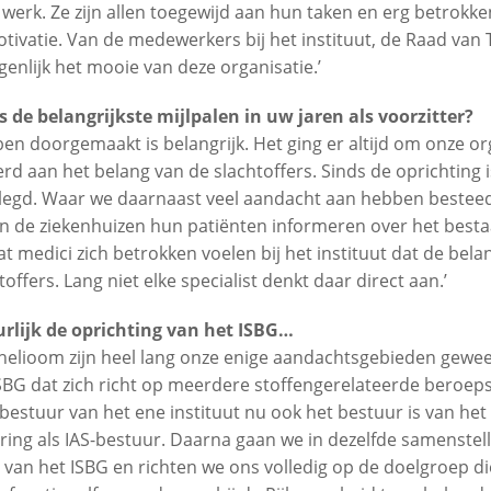
k werk. Ze zijn allen toegewijd aan hun taken en erg betrokken
tivatie. Van de medewerkers bij het instituut, de Raad van 
igenlijk het mooie van deze organisatie.’
 de belangrijkste mijlpalen in uw jaren als voorzitter?
ben doorgemaakt is belangrijk. Het ging er altijd om onze or
eerd aan het belang van de slachtoffers. Sinds de oprichting 
elegd. Waar we daarnaast veel aandacht aan hebben besteed
in de ziekenhuizen hun patiënten informeren over het besta
dat medici zich betrokken voelen bij het instituut dat de bel
offers. Lang niet elke specialist denkt daar direct aan.’
rlijk de oprichting van het ISBG…
elioom zijn heel lang onze enige aandachtsgebieden geweest
BG dat zich richt op meerdere stoffengerelateerde beroeps
 bestuur van het ene instituut nu ook het bestuur is van he
ing als IAS-bestuur. Daarna gaan we in dezelfde samenstell
van het ISBG en richten we ons volledig op de doelgroep die