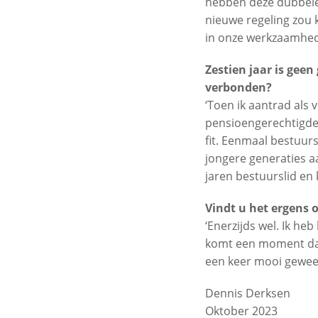
hebben deze dubbele 
nieuwe regeling zou 
in onze werkzaamhede
Zestien jaar is geen
verbonden?
‘Toen ik aantrad als 
pensioengerechtigde l
fit. Eenmaal bestuurs
jongere generaties aa
jaren bestuurslid en 
Vindt u het ergens 
‘Enerzijds wel. Ik he
komt een moment dat 
een keer mooi geweest
Dennis Derksen
Oktober 2023