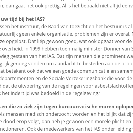
, dan gaat het ook prettig. Al is het bepaald niet altijd eenv
uw tijd bij het IAS?
en het instituut, de Raad van toezicht en het bestuur is al 
atuurlijk geen enkele organisatie, problemen zijn er overal. M
jze opgelost. Dat liép gewoon goed, wat ook opgaat voor de
overheid. In 1999 hebben toenmalig minister Donner van 
wieg gestaan van het IAS. Dat zijn mensen die prominent war
ngrijk genoeg vonden om aandacht te besteden aan de prob
 Dat betekent ook dat we een goede communicatie en same
 departementen en de Sociale Verzekeringsbank die voor de 
d dat de uitvoering van de regelingen voor asbestslachtoffers
 het indertijd was bedoeld in de regelgeving.’
nsen die zo ziek zijn tegen bureaucratische muren oplop
Als mensen medisch onderzocht worden en het blijkt dat zij 
 de dood erop volgt, dan heb je gewoon een morele plicht en
tioneren. Ook de medewerkers van het IAS onder leiding v