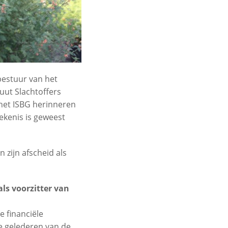
bestuur van het
tuut Slachtoffers
 het ISBG herinneren
ekenis is geweest
 zijn afscheid als
als voorzitter van
e financiële
e gelederen van de