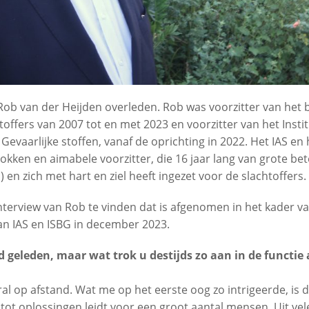
Rob van der Heijden overleden. Rob was voorzitter van het 
toffers van 2007 tot en met 2023 en voorzitter van het Insti
evaarlijke stoffen, vanaf de oprichting in 2022. Het IAS en
okken en aimabele voorzitter, die 16 jaar lang van grote bet
) en zich met hart en ziel heeft ingezet voor de slachtoffers.
terview van Rob te vinden dat is afgenomen in het kader van
an IAS en ISBG in december 2023.
ijd geleden, maar wat trok u destijds zo aan in de functie 
ral op afstand. Wat me op het eerste oog zo intrigeerde, is d
ot oplossingen leidt voor een groot aantal mensen. Uit vel