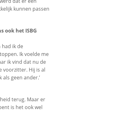
werd dat er een
kkelijk kunnen passen
ens ook het ISBG
 had ik de
stoppen. Ik voelde me
ar ik vind dat nu de
oorzitter. Hij is al
 als geen ander.’
rheid terug. Maar er
ent is het ook wel