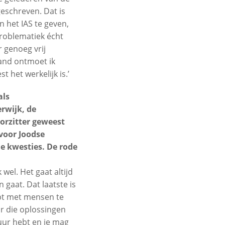
eschreven. Dat is
n het IAS te geven,
problematiek écht
r genoeg vrij
and ontmoet ik
t het werkelijk is.’
als
rwijk, de
orzitter geweest
voor Joodse
e kwesties. De rode
 wel. Het gaat altijd
gaat. Dat laatste is
ebt met mensen te
or die oplossingen
tuur hebt en je mag