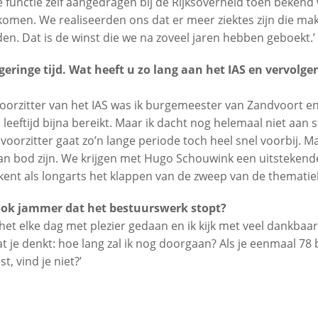
functie zelf aangedragen bij de Rijksoverheid toen bekend 
komen. We realiseerden ons dat er meer ziektes zijn die ma
n. Dat is de winst die we na zoveel jaren hebben geboekt.’
 geringe tijd. Wat heeft u zo lang aan het IAS en vervolg
voorzitter van het IAS was ik burgemeester van Zandvoort en
eeftijd bijna bereikt. Maar ik dacht nog helemaal niet aan 
voorzitter gaat zo’n lange periode toch heel snel voorbij. Ma
n bod zijn. We krijgen met Hugo Schouwink een uitstekende v
kent als longarts het klappen van de zweep van de thematiek
ook jammer dat het bestuurswerk stopt?
b het elke dag met plezier gedaan en ik kijk met veel dankbaa
je denkt: hoe lang zal ik nog doorgaan? Als je eenmaal 78 b
, vind je niet?’