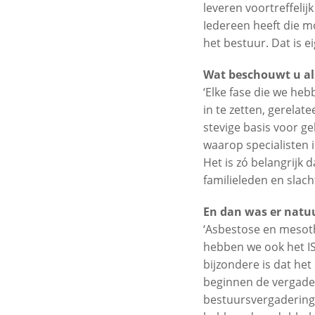
leveren voortreffelij
Iedereen heeft die mo
het bestuur. Dat is e
Wat beschouwt u als
‘Elke fase die we heb
in te zetten, gerelat
stevige basis voor g
waarop specialisten 
Het is zó belangrijk 
familieleden en slacht
En dan was er natuu
‘Asbestose en mesoth
hebben we ook het IS
bijzondere is dat het
beginnen de vergader
bestuursvergadering 