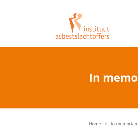
In memor
Home
>
In memoriam