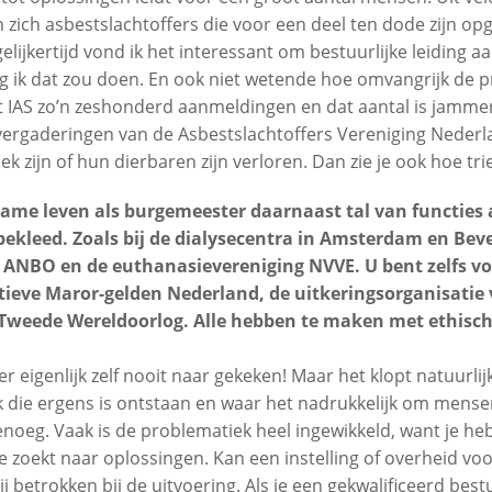
zich asbestslachtoffers die voor een deel ten dode zijn opg
elijkertijd vond ik het interessant om bestuurlijke leiding aa
g ik dat zou doen. En ook niet wetende hoe omvangrijk de 
het IAS zo’n zeshonderd aanmeldingen en dat aantal is jamme
vergaderingen van de Asbestslachtoffers Vereniging Nederl
k zijn of hun dierbaren zijn verloren. Dan zie je ook hoe tries
ame leven als burgemeester daarnaast tal van functies 
bekleed. Zoals bij de dialysecentra in Amsterdam en Beve
ANBO en de euthanasievereniging NVVE. U bent zelfs vo
ctieve Maror-gelden Nederland, de uitkeringsorganisatie 
 Tweede Wereldoorlog. Alle hebben te maken met ethisch
er eigenlijk zelf nooit naar gekeken! Maar het klopt natuurlijk
die ergens is ontstaan en waar het nadrukkelijk om mensen 
genoeg. Vaak is de problematiek heel ingewikkeld, want je h
e zoekt naar oplossingen. Kan een instelling of overheid vo
ij betrokken bij de uitvoering. Als je een gekwalificeerd bes